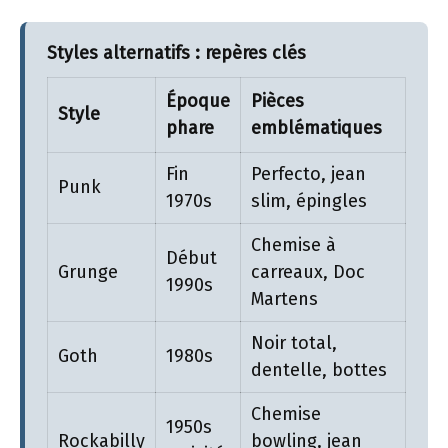
Styles alternatifs : repères clés
Époque
Pièces
Style
phare
emblématiques
Fin
Perfecto, jean
Punk
1970s
slim, épingles
Chemise à
Début
Grunge
carreaux, Doc
1990s
Martens
Noir total,
Goth
1980s
dentelle, bottes
Chemise
1950s
Rockabilly
bowling, jean