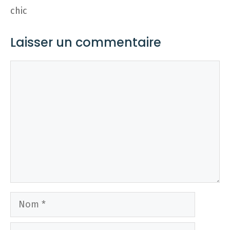
chic
Laisser un commentaire
Commentaire
Nom
E-