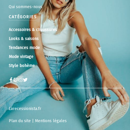
Qui sommes-nous
CATÉGORIES
Accessoires & chaussures
Looks & saisons
Tendances mode
Mode vintage
Style bohème
Larecessionista.fr
Plan du site
|
Mentions légales